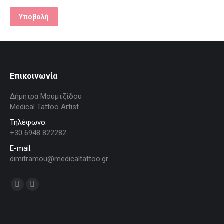
Επικοινωνία
Δήμητρα Μουμτζίδου
Medical Tattoo Artist
Τηλέφωνο:
+30 6948 822282
E-mail:
dimitramou@medicaltattoo.gr
Find us on:
Facebook
Instagram
page
page
opens
opens